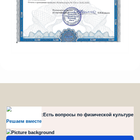
style="position":Есть вопросы по физической культуре
Решаем вместе
и спорту?