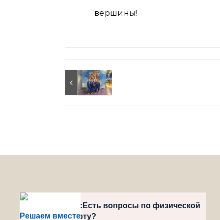
вершины!
style="position":Есть вопросы по физической
Решаем вместе
культуре и спорту?