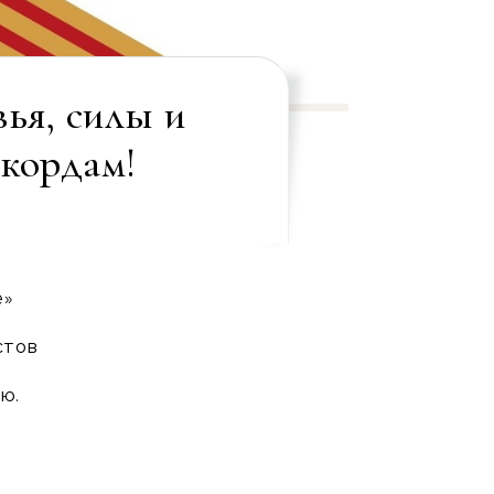
ья, силы и
кордам!
е»
стов
ю.