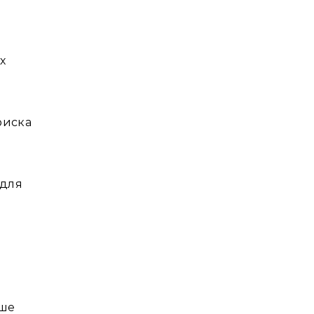
х
риска
 для
ьше