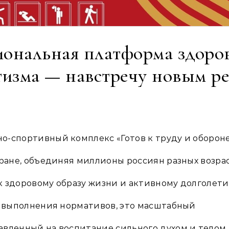
ональная платформа здоров
тизма — навстречу новым ре
но-спортивный комплекс «Готов к труду и оборон
тране, объединяя миллионы россиян разных возра
к здоровому образу жизни и активному долголети
а выполнения нормативов, это масштабный
авленный на воспитание сильного духом и телом