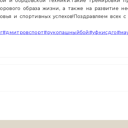
ой и борцовской техники.Такие тренировки п
дорового образа жизни, а также на развитие н
овья и спортивных успехов!Поздравляем всех с
г
#дмитровспорт
#рукопашныйбой
#уфкисдго
#ма