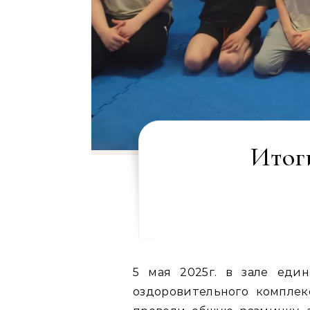
Итог
5 мая 2025г. в зале единоборств на стадионе города Яхрома прошла открытая тренировка среди воспитанников спортивно-
оздоровительного компле