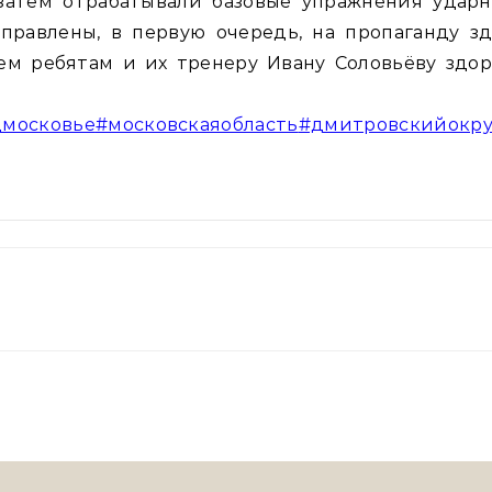
затем отрабатывали базовые упражнения ударн
правлены, в первую очередь, на пропаганду з
м ребятам и их тренеру Ивану Соловьёву здор
московье
#московскаяобласть
#дмитровскийокру