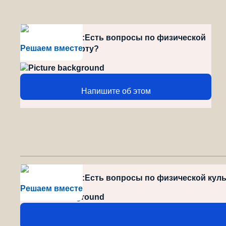
style="position":Есть вопросы по физической
Решаем вместе
культуре и спорту?
Напишите об этом
style="position":Есть вопросы по физической кул
Решаем вместе