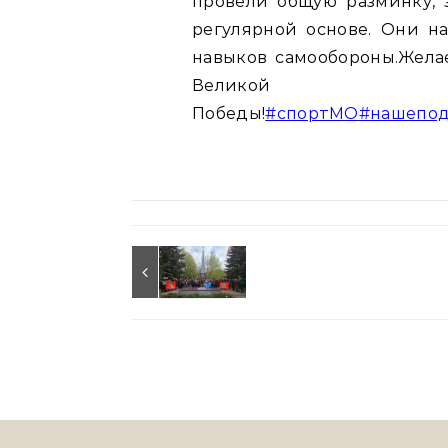
провели общую разминку, 
регулярной основе. Они на
навыков самообороны.Желае
Великой
Победы!
#спортМО
#нашепод