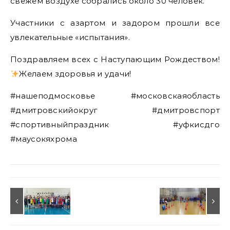
свежем воздухе собрались около 30 человек.
Участники с азартом и задором прошли все
увлекательные «испытания».
Поздравляем всех с Наступающим Рождеством!
Желаем здоровья и удачи!
#нашеподмосковье #московскаяобласть
#дмитровскийокруг #дмитровспорт
#спортивныйпраздник #уфкисдго
#маусокяхрома