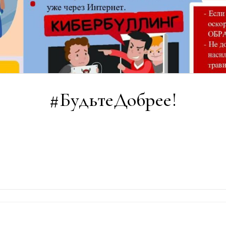
#БудьтеДобрее!