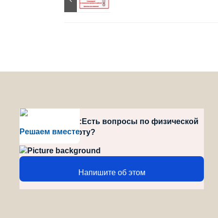
style="position":Есть вопросы по физической
Решаем вместе
культуре и спорту?
Напишите об этом