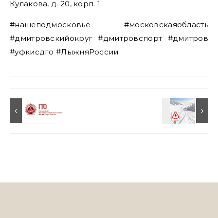
Кулакова, д. 20, корп. 1.
#нашеподмосковье #московскаяобласть
#дмитровскийокруг #дмитровспорт #дмитров
#уфкисдго #ЛыжняРоссии