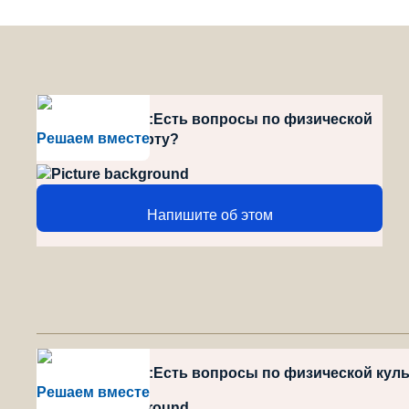
style="position":Есть вопросы по физической
Решаем вместе
культуре и спорту?
Напишите об этом
style="position":Есть вопросы по физической кул
Решаем вместе