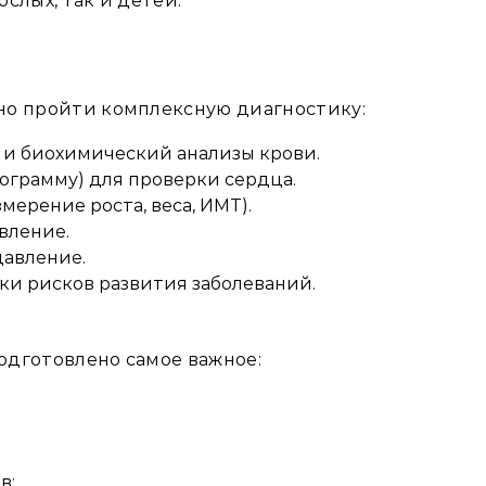
слых, так и детей.
!
но пройти комплексную диагностику:
и биохимический анализы крови.
ограмму) для проверки сердца.
ерение роста, веса, ИМТ).
вление.
давление.
ки рисков развития заболеваний.
одготовлено самое важное:
в: